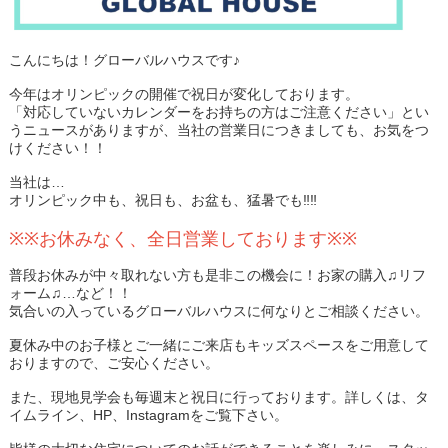
こんにちは
！
グローバルハウスです
♪
今年はオリンピックの開催で祝日が変化しております
。
「対応していないカレンダーをお持ちの方はご注意ください」とい
うニュースがありますが、当社の営業日につきましても、お気をつ
けください
！！
当社は…
オリンピック中も、祝日も、お盆も、猛暑でも‼️‼️
※※
お休みなく、全日営業しております
※※
普段お休みが中々取れない方も是非この機会に
！
お家の購入♫リフ
ォーム♫…など！！
気合いの入っているグローバルハウスに何なりとご相談ください
。
夏休み中のお子様とご一緒にご来店もキッズスペースをご用意して
おりますので、ご安心ください
。
また、現地見学会も毎週末と祝日に行っております
。
詳しくは、タ
イムライン、HP、Instagramをご覧下さい
。