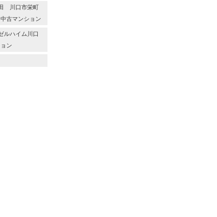
代本田 川口市栄町
 中古マンション
エンゼルハイム川口
ション