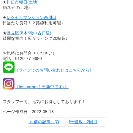
★
川口市朝日(土地)
約70㎡の土地♪
★
レクセルマンション西川口
日当たり良好！２路線利用可能♪
★
足立区保木間(中古戸建)
綺麗な室内！広々リビング20帖超♪
お気軽にお問合せください♪
電話：0120-77-9680
《ラインでのお問い合わせはこちらから》
《Instagramも更新中です♪》
スタッフ一同、元気にお待ちしております！
ページ作成日 2022-05-13
＜ 前の記事 [OPEN HOUSE!!]
[千畳敷 2回目☆] 次の記事 ＞