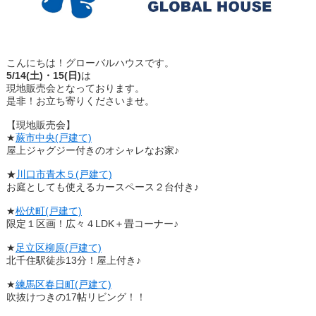
こんにちは！グローバルハウスです。
5/14(土)・15(日)
は
現地販売会となっております。
是非！お立ち寄りくださいませ。
【現地販売会】
★
蕨市中央(戸建て)
屋上ジャグジー付きのオシャレなお家♪
★
川口市青木５(戸建て)
お庭としても使えるカースペース２台付き♪
★
松伏町(戸建て)
限定１区画！広々４LDK＋畳コーナー♪
★
足立区柳原(戸建て)
北千住駅徒歩13分！屋上付き♪
★
練馬区春日町(戸建て)
吹抜けつきの17帖リビング！！