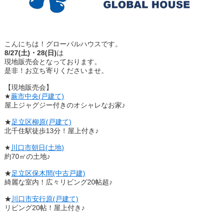
こんにちは！グローバルハウスです。
8/27(土)・28(日)
は
現地販売会となっております。
是非！お立ち寄りくださいませ。
【現地販売会】
★
蕨市中央(戸建て)
屋上ジャグジー付きのオシャレなお家♪
★
足立区柳原(戸建て)
北千住駅徒歩13分！屋上付き♪
★
川口市朝日(土地)
約70㎡の土地♪
★
足立区保木間(中古戸建)
綺麗な室内！広々リビング20帖超♪
★
川口市安行原(戸建て)
リビング20帖！屋上付き♪