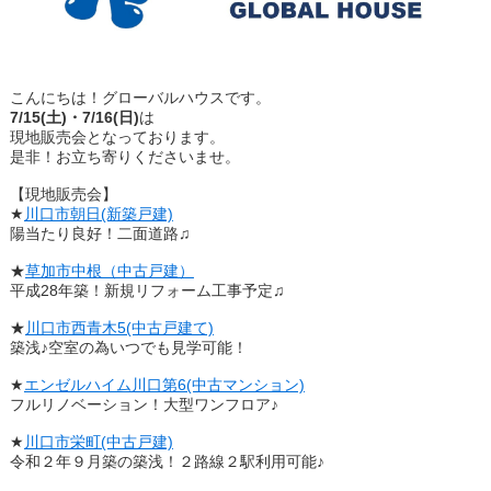
こんにちは！グローバルハウスです。
7/15(土)・7/16(日)
は
現地販売会となっております。
是非！お立ち寄りくださいませ。
【現地販売会】
★
川口市朝日(新築戸建)
陽当たり良好！二面道路♫
★
草加市中根（中古戸建）
平成28年築！新規リフォーム工事予定♫
★
川口市西青木5(中古戸建て)
築浅♪空室の為いつでも見学可能！
★
エンゼルハイム川口第6(中古マンション)
フルリノベーション！大型ワンフロア♪
★
川口市栄町(中古戸建)
令和２年９月築の築浅！２路線２駅利用可能♪