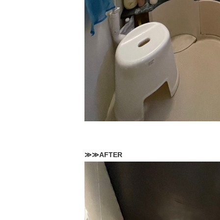
≫≫AFTER