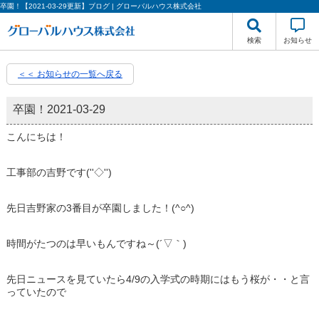
卒園！【2021-03-29更新】ブログ | グローバルハウス株式会社
検索
お知らせ
＜＜ お知らせの一覧へ戻る
卒園！
2021-03-29
こんにちは！
工事部の吉野です(''◇'')
先日吉野家の3番目が卒園しました！(^○^)
時間がたつのは早いもんですね～(´▽｀)
先日ニュースを見ていたら4/9の入学式の時期にはもう桜が・・と言
っていたので