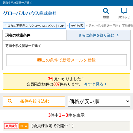
芝南小学校新築一戸建て
検索
お知らせ
川口市の不動産ならグローバルハウス｜TOP
>
物件検索
>
芝南小学校新築一戸建て 不動産
現在の検索条件
さらに条件を絞り込む
芝南小学校新築一戸建て
この条件で新着メールを登録
3件
見つかりました！
会員限定物件は
897
件あります。
今すぐ見る
条件を絞り込む
3
1～3
件中
件を表示
【会員様限定で公開中！】
会員限定
NEW