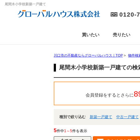
尾間木小学校新築一戸建て
0120-
買いたい
売りたい
川口市の不動産ならグローバルハウス｜TOP
>
物件検
尾間木小学校新築一戸建ての検
8
会員登録をするとさらに
種別で絞り込む
新築一戸建て
中古一戸建て
5
件中
1～5
件を表示