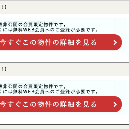
！】
！】