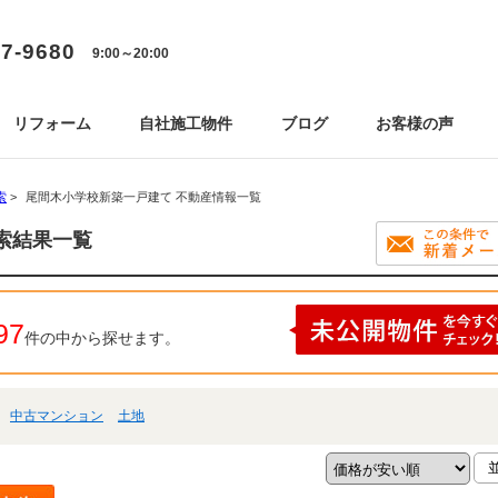
77-9680
9:00～20:00
リフォーム
自社施工物件
ブログ
お客様の声
索
>
尾間木小学校新築一戸建て 不動産情報一覧
索結果一覧
97
件の中から探せます。
中古マンション
土地