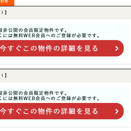
！】
！】