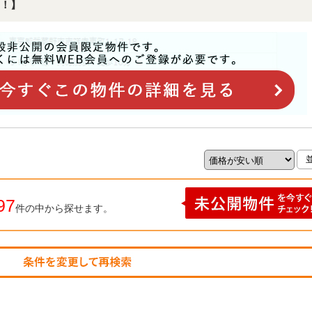
！】
97
件の中から探せます。