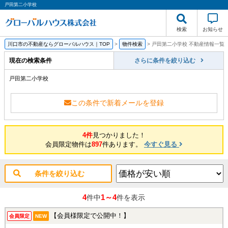
戸田第二小学校
検索
お知らせ
川口市の不動産ならグローバルハウス｜TOP
>
物件検索
>
戸田第二小学校 不動産情報一覧
現在の検索条件
さらに条件を絞り込む
戸田第二小学校
この条件で新着メールを登録
4件
見つかりました！
会員限定物件は
897
件あります。
今すぐ見る
条件を絞り込む
4
1～4
件中
件を表示
【会員様限定で公開中！】
会員限定
NEW