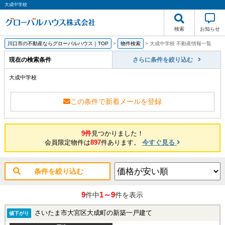
大成中学校
検索
お知らせ
川口市の不動産ならグローバルハウス｜TOP
>
物件検索
>
大成中学校 不動産情報一覧
現在の検索条件
さらに条件を絞り込む
大成中学校
この条件で新着メールを登録
9件
見つかりました！
会員限定物件は
897
件あります。
今すぐ見る
条件を絞り込む
9
1～9
件中
件を表示
さいたま市大宮区大成町の新築一戸建て
値下がり