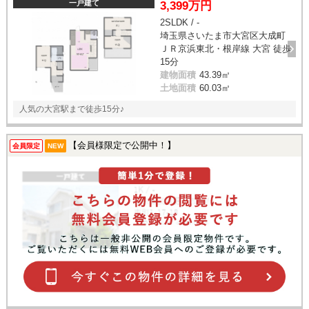
一戸建て
3,399万円
2SLDK / -
埼玉県さいたま市大宮区大成町
ＪＲ京浜東北・根岸線 大宮 徒歩
15分
建物面積
43.39㎡
土地面積
60.03㎡
人気の大宮駅まで徒歩15分♪
【会員様限定で公開中！】
会員限定
NEW