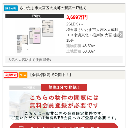
さいたま市大宮区大成町の新築一戸建て
値下がり
一戸建て
3,699万円
2SLDK / -
埼玉県さいたま市大宮区大成町
ＪＲ京浜東北・根岸線 大宮 徒歩
15分
建物面積
43.39㎡
土地面積
60.03㎡
人気の大宮駅まで徒歩15分♪
【会員様限定で公開中！】
会員限定
NEW