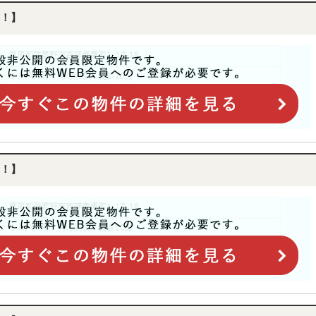
！】
！】