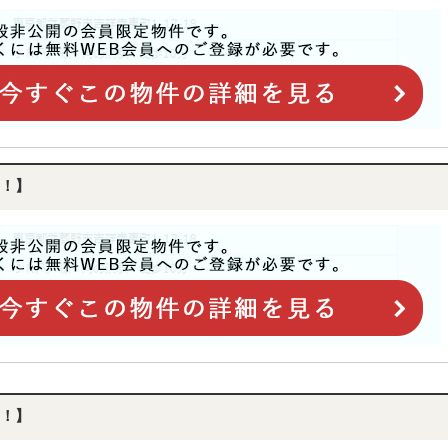
！】
！】