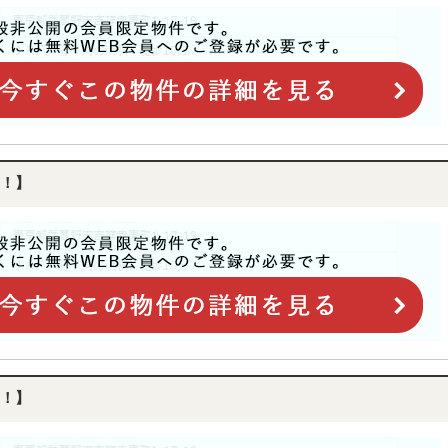
！】
！】