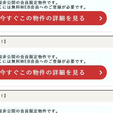
！】
！】