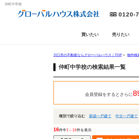
仲町中学校
0120-
買いたい
売りたい
川口市の不動産ならグローバルハウス｜TOP
>
物件検
仲町中学校の検索結果一覧
8
会員登録をするとさらに
種別で絞り込む
新築一戸建て
中古一戸建て
16
件中
1～16
件を表示