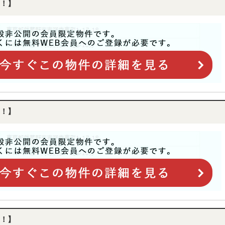
！】
！】
！】