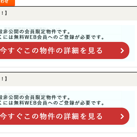
！】
！】