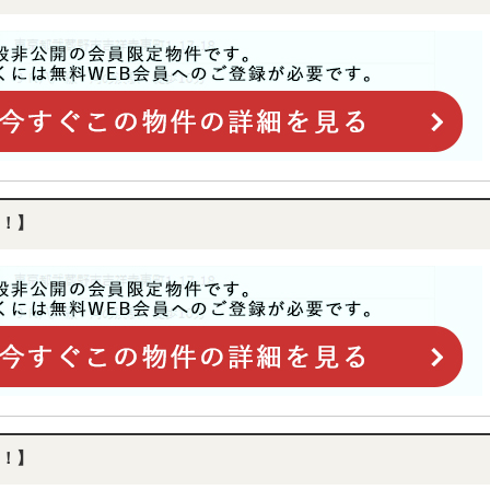
！】
！】