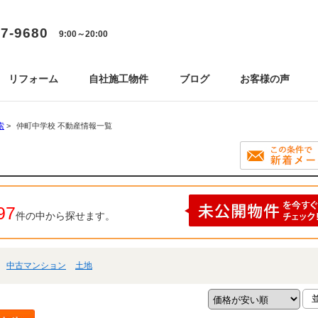
77-9680
9:00～20:00
リフォーム
自社施工物件
ブログ
お客様の声
索
>
仲町中学校 不動産情報一覧
97
件の中から探せます。
中古マンション
土地