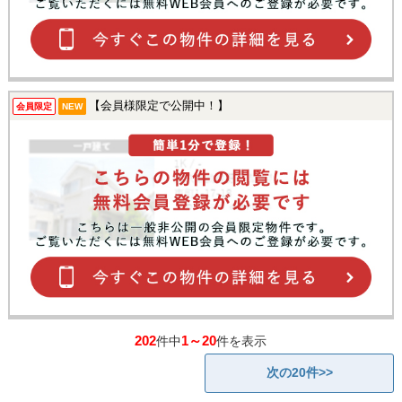
【会員様限定で公開中！】
会員限定
NEW
202
1～20
件中
件を表示
次の20件>>