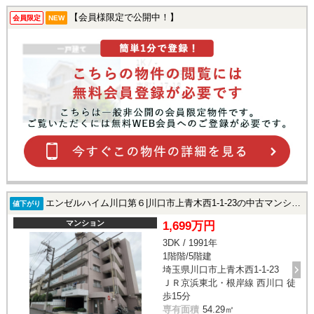
【会員様限定で公開中！】
会員限定
NEW
エンゼルハイム川口第６|川口市上青木西1-1-23の中古マンション
値下がり
マンション
1,699万円
3DK / 1991年
1階階/5階建
埼玉県川口市上青木西1-1-23
ＪＲ京浜東北・根岸線 西川口 徒
歩15分
専有面積
54.29㎡