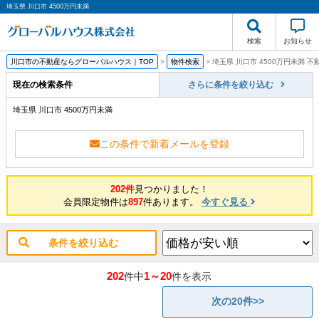
埼玉県 川口市 4500万円未満
検索
お知らせ
川口市の不動産ならグローバルハウス｜TOP
>
物件検索
>
埼玉県 川口市 4500万円未満 
現在の検索条件
さらに条件を絞り込む
埼玉県 川口市 4500万円未満
この条件で新着メールを登録
202件
見つかりました！
会員限定物件は
897
件あります。
今すぐ見る
条件を絞り込む
202
1～20
件中
件を表示
次の20件>>