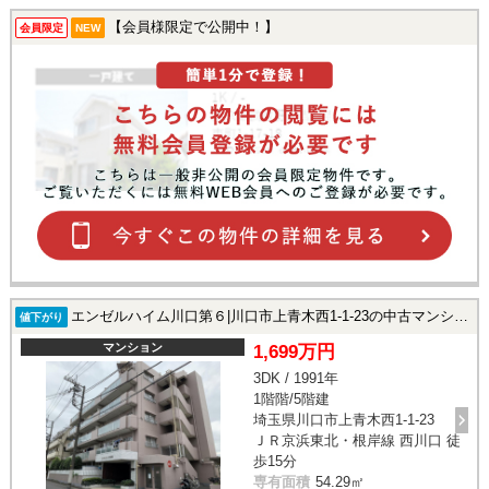
【会員様限定で公開中！】
会員限定
NEW
エンゼルハイム川口第６|川口市上青木西1-1-23の中古マンション
値下がり
マンション
1,699万円
3DK / 1991年
1階階/5階建
埼玉県川口市上青木西1-1-23
ＪＲ京浜東北・根岸線 西川口 徒
歩15分
専有面積
54.29㎡