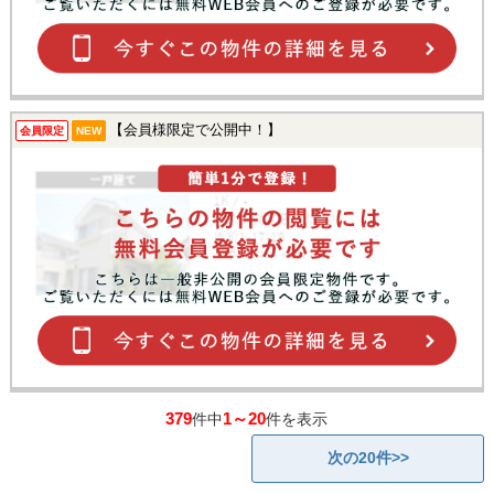
【会員様限定で公開中！】
会員限定
NEW
379
1～20
件中
件を表示
次の20件>>