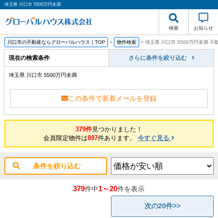
埼玉県 川口市 5500万円未満
検索
お知らせ
川口市の不動産ならグローバルハウス｜TOP
>
物件検索
>
埼玉県 川口市 5500万円未満 
現在の検索条件
さらに条件を絞り込む
埼玉県 川口市 5500万円未満
この条件で新着メールを登録
379件
見つかりました！
会員限定物件は
897
件あります。
今すぐ見る
条件を絞り込む
379
1～20
件中
件を表示
次の20件>>