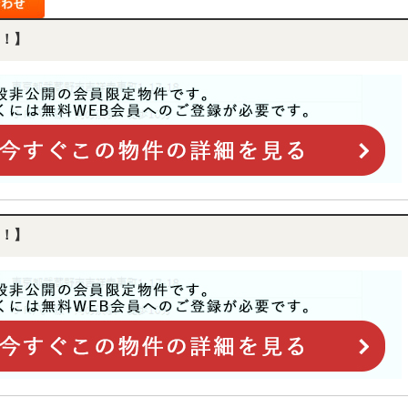
！】
！】