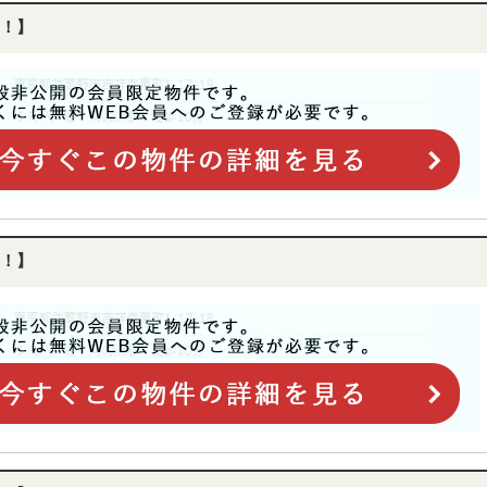
！】
！】