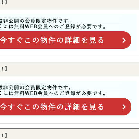
！】
！】
！】