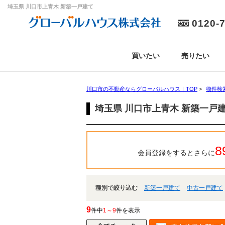
埼玉県 川口市上青木 新築一戸建て
0120-
買いたい
売りたい
川口市の不動産ならグローバルハウス｜TOP
>
物件検
埼玉県 川口市上青木 新築一戸
8
会員登録をするとさらに
種別で絞り込む
新築一戸建て
中古一戸建て
9
件中
1～9
件を表示