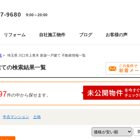
77-9680
9:00～20:00
リフォーム
自社施工物件
ブログ
お客様の声
索
>
埼玉県 川口市上青木 新築一戸建て 不動産情報一覧
建ての検索結果一覧
97
件の中から探せます。
中古マンション
土地