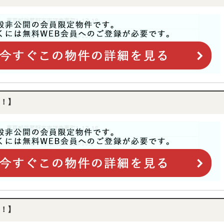
！】
！】