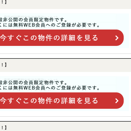
！】
！】
！】