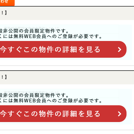
！】
！】