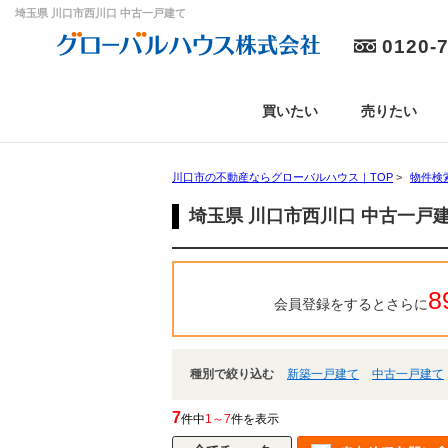
埼玉県 川口市西川口 中古一戸建て
0120-
買いたい
売りたい
川口市の不動産ならグローバルハウス｜TOP
>
物件検
埼玉県 川口市西川口 中古一戸
8
会員登録をするとさらに
種別で絞り込む
新築一戸建て
中古一戸建て
7
件中
1～7
件を表示