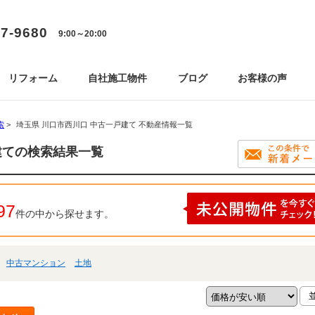
77-9680
9:00～20:00
リフォーム
自社施工物件
ブログ
お客様の声
索
>
埼玉県 川口市西川口 中古一戸建て 不動産情報一覧
建ての検索結果一覧
97
件の中から探せます。
中古マンション
土地