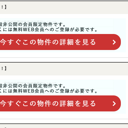
！】
！】