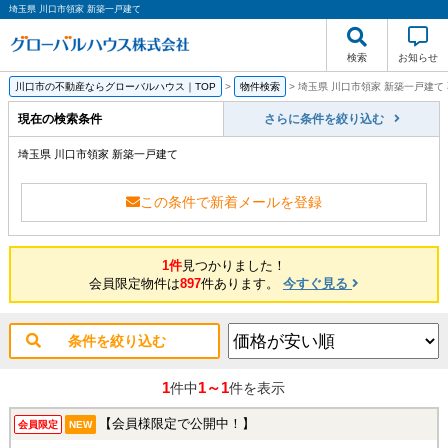
埼玉県 川口市領家 新築一戸建て
検索
お知らせ
川口市の不動産ならグローバルハウス｜TOP
>
物件検索
>
埼玉県 川口市領家 新築一戸建て
現在の検索条件
さらに条件を絞り込む
埼玉県 川口市領家 新築一戸建て
この条件で新着メールを登録
1件
見つかりました！
会員限定物件は
897
件あります。
今すぐ見る
条件を絞り込む
1
1～1
件中
件を表示
【会員様限定で公開中！】
会員限定
NEW