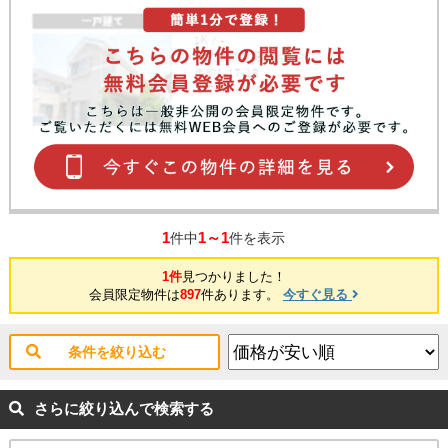
1
1～1
件中
件を表示
1件
見つかりました！
会員限定物件は
897
件あります。
今すぐ見る
条件を絞り込む
さらに絞り込んで検索する