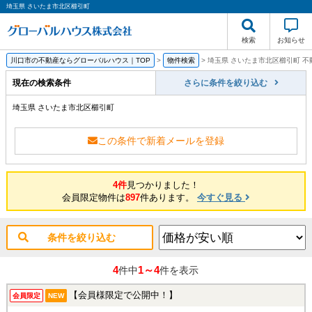
埼玉県 さいたま市北区櫛引町
検索
お知らせ
川口市の不動産ならグローバルハウス｜TOP
>
物件検索
>
埼玉県 さいたま市北区櫛引町 不
現在の検索条件
さらに条件を絞り込む
埼玉県 さいたま市北区櫛引町
この条件で新着メールを登録
4件
見つかりました！
会員限定物件は
897
件あります。
今すぐ見る
条件を絞り込む
4
1～4
件中
件を表示
【会員様限定で公開中！】
会員限定
NEW