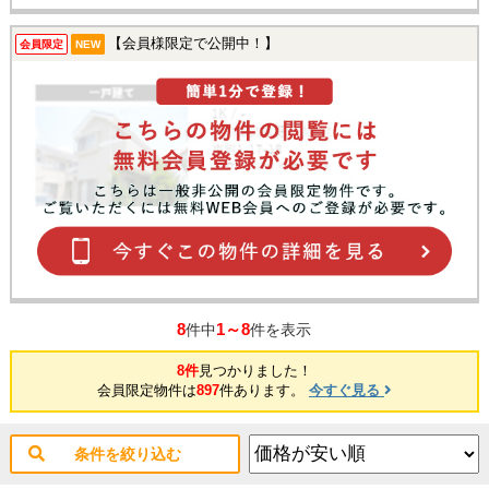
【会員様限定で公開中！】
会員限定
NEW
8
1～8
件中
件を表示
8件
見つかりました！
会員限定物件は
897
件あります。
今すぐ見る
条件を絞り込む