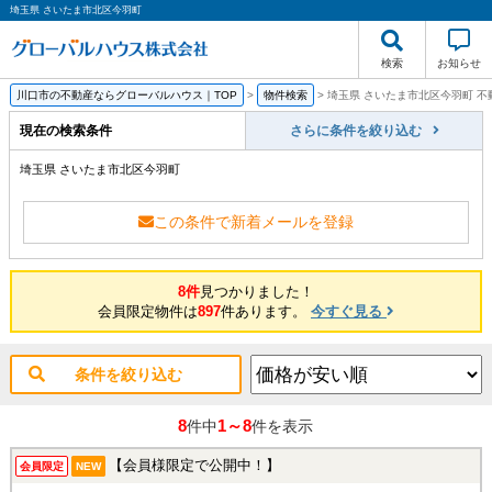
埼玉県 さいたま市北区今羽町
検索
お知らせ
川口市の不動産ならグローバルハウス｜TOP
>
物件検索
>
埼玉県 さいたま市北区今羽町 不
現在の検索条件
さらに条件を絞り込む
埼玉県 さいたま市北区今羽町
この条件で新着メールを登録
8件
見つかりました！
会員限定物件は
897
件あります。
今すぐ見る
条件を絞り込む
8
1～8
件中
件を表示
【会員様限定で公開中！】
会員限定
NEW