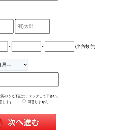
-
-
(半角数字)
確認のうえ下記にチェックして下さい。
意します
同意しません