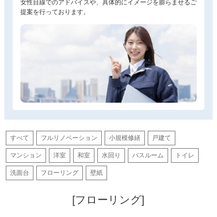
女性目線でのアドバイスや、具体的にイメージを膨らませるご
提案を行っております。
すべて
フルリノベーション
小規模修繕
戸建て
マンション
洋室
和室
水回り
バスルーム
トイレ
洗面台
フローリング
壁紙
[フローリング]