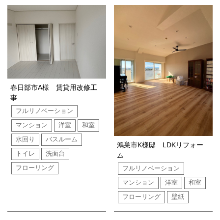
春日部市A様 賃貸用改修工
事
フルリノベーション
マンション
洋室
和室
水回り
バスルーム
鴻巣市K様邸 LDKリフォー
トイレ
洗面台
ム
フローリング
フルリノベーション
マンション
洋室
和室
フローリング
壁紙